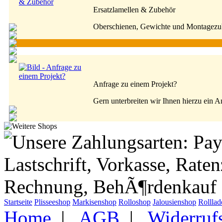
Ersatzlamellen & Zubehör
Oberschienen, Gewichte und Montagezu
Anfrage zu einem Projekt?
Gern unterbreiten wir Ihnen hierzu ein A
Startseite
Plisseeshop
Markisenshop
Rolloshop
Jalousienshop
Rollla
Home
|
AGB
|
Widerruf