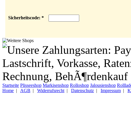
Sicherheitscode: *
Startseite
Plisseeshop
Markisenshop
Rolloshop
Jalousienshop
Rollla
Home
|
AGB
|
Widerrufsrecht
|
Datenschutz
|
Impressum
|
K